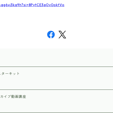
r-qg6uj3kq9h?si=8PytCE3qOv0oktVo
スターキット
ーカイブ動画講座