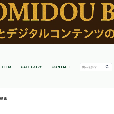
L ITEM
CATEGORY
CONTACT
ル動画