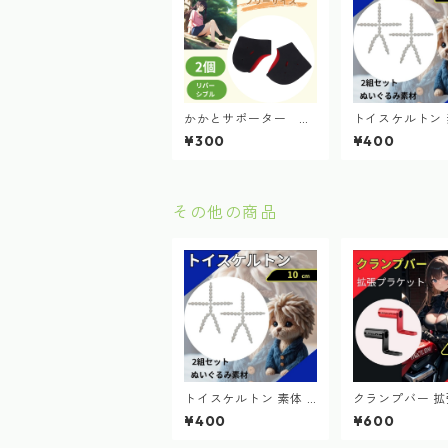
かかとサポーター フ
トイスケルトン 
リーサイズ 黒 保湿
0cm 2個セット
¥300
¥400
角質ケア 衝撃吸収 靴
活 マスコット 
下 かかとケア 乾燥
るみ
カサカサ ひび割れ
震脚 八極拳
その他の商品
トイスケルトン 素体 1
クランプバー 
0cm 2個セット 推し
ケット ハンドル
¥400
¥600
活 マスコット ぬいぐ
ク スマホホルダ
るみ
単取付 2個