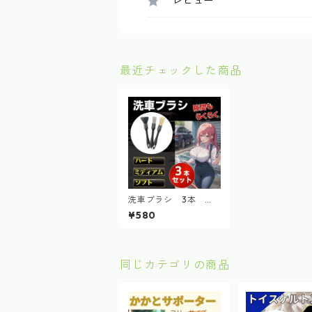
レビュー
最近チェックした商品
洗車ブラシ 3本 ク
リーニング 筆 バイク
¥580
ホイール ディテール
カー用品
同じカテゴリの商品