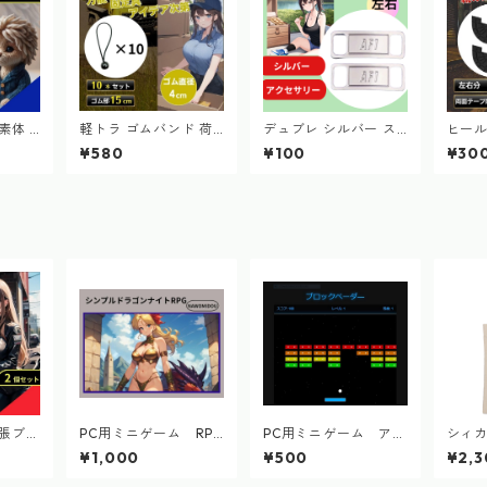
素体 1
軽トラ ゴムバンド 荷
デュブレ シルバー ス
ヒール
 推し
台シート ゴム紐 ハト
ニーカー エアフォース
ルガー
¥580
¥100
¥30
ぬいぐ
メ 15cm ブラック 10
メタルタグ 左右 2個
クター
本
持ち
拡張ブラ
PC用ミニゲーム RPG
PC用ミニゲーム アク
シィ
 バイ
シンプルドラゴンナ
ション ブロックベー
ートバ
¥1,000
¥500
¥2,3
ー 簡
イトRPG
ダ―