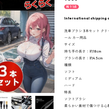
残り1点
International shipping 
洗車ブラシ 3本セット クリ
ール カー用品
サイズ
持ち手の長さ：約18cm
ブラシの長さ：約4.5cm
種類
ソフト
ミディアム
ハード
特長
ソフトブラシ
柔らかい素材で傷つける心