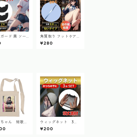
ガード 黒 ソー
角質取り フットケア
ド ヒールプロテ
かかと 魚の目 フット
0
¥280
 スニーカー 長
ケア 足元 ショートタ
 修理
イプ つるつる
カちゃん 短歌ト
ウィッグネット 3個
ッグ 2024.9
セット ウィッグキャ
00
¥200
ップ ネット ヘアーネ
ット コスプレ