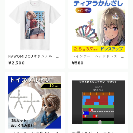
NAWOMIDOUオリジナル シ
レインボー ヘッドドレス
ィカちゃん 短歌Tシャツ 2
髪飾り 子供 ミニティアラ 七
¥2,300
¥580
024.9
五三 パーティー