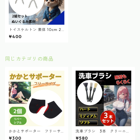
トイスケルトン 素体 10cm 2
個セット 推し活 マスコット ぬ
¥400
いぐるみ
同じカテゴリの商品
かかとサポーター フリーサ
洗車ブラシ 3本 クリーニン
イズ 黒 保湿 角質ケア 衝撃吸
グ 筆 バイク ホイール ディテ
¥300
¥580