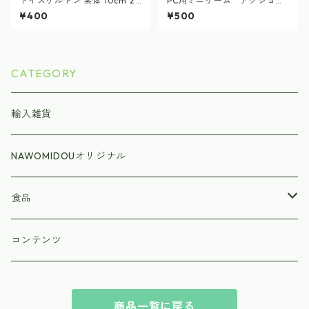
トイスケルトン 素体 10cm 2
PC用ミニゲーム アクショ
個セット 推し活 マスコット ぬ
ン ジャンピングジャックラ
¥400
¥500
いぐるみ
ビット
CATEGORY
輸入雑貨
NAWOMIDOUオリジナル
食品
ラーメン
コンテンツ
商品一覧に戻る