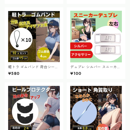
収 靴下 かかとケア 乾燥 カ
ール カー用品
サカサ ひび割れ 震脚 八
極拳
軽トラ ゴムバンド 荷台シート
デュブレ シルバー スニーカー
ゴム紐 ハトメ 15cm ブラッ
エアフォース メタルタグ 左
¥580
¥100
ク 10本
右 2個