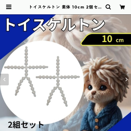
トイスケルトン 素体 10cm 2個セッ
ト 推し活 マスコット ぬいぐるみ |
NAWOMIDOU BASE店