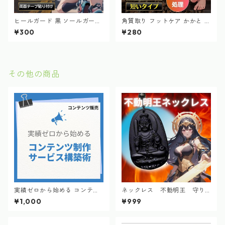
ヒールガード 黒 ソールガード
角質取り フットケア かかと 魚
ヒールプロテクター スニーカ
の目 フットケア 足元 ショート
¥300
¥280
ー 長持ち 修理
タイプ つるつる
その他の商品
実績ゼロから始める コンテン
ネックレス 不動明王 守り
ツ制作サービス構築術
本尊 酉年（とりどし）意志
¥1,000
¥999
力 降魔調伏 気力 体力
破邪 邪気払い 四足退散
目標達成 志 精進努力 愛