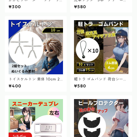
イズ 黒 保湿 角質ケア 衝撃吸
グ 筆 バイク ホイール ディテ
¥300
¥580
収 靴下 かかとケア 乾燥 カ
ール カー用品
サカサ ひび割れ 震脚 八
極拳
トイスケルトン 素体 10cm 2
軽トラ ゴムバンド 荷台シート
個セット 推し活 マスコット ぬ
ゴム紐 ハトメ 15cm ブラッ
¥400
¥580
いぐるみ
ク 10本