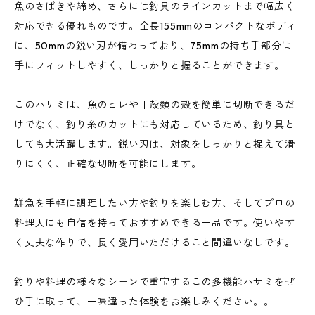
魚のさばきや締め、さらには釣具のラインカットまで幅広く
対応できる優れものです。全長155mmのコンパクトなボディ
に、50mmの鋭い刃が備わっており、75mmの持ち手部分は
手にフィットしやすく、しっかりと握ることができます。
このハサミは、魚のヒレや甲殻類の殻を簡単に切断できるだ
けでなく、釣り糸のカットにも対応しているため、釣り具と
しても大活躍します。鋭い刃は、対象をしっかりと捉えて滑
りにくく、正確な切断を可能にします。
鮮魚を手軽に調理したい方や釣りを楽しむ方、そしてプロの
料理人にも自信を持っておすすめできる一品です。使いやす
く丈夫な作りで、長く愛用いただけること間違いなしです。
釣りや料理の様々なシーンで重宝するこの多機能ハサミをぜ
ひ手に取って、一味違った体験をお楽しみください。。