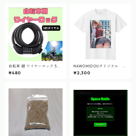
自転車 鍵 ワイヤーロック 5桁
NAWOMIDOUオリジナル シ
ダイヤル 盗難防止 防犯 ブラッ
ィカちゃん 短歌Tシャツ 2
¥480
¥2,300
ク ナンバー
024.9