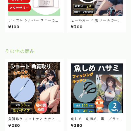
デュブレ シルバー スニーカー
ヒールガード 黒 ソールガード
エアフォース メタルタグ 左
ヒールプロテクター スニーカ
¥100
¥300
右 2個
ー 長持ち 修理
その他の商品
角質取り フットケア かかと 魚
魚しめ 魚締め 黒 ブラッ
の目 フットケア 足元 ショート
ク 魚さばき 締め具 釣具ラ
¥280
¥380
タイプ つるつる
インカッター 多機能ハサミ