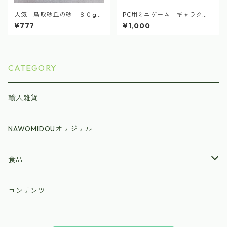
人気 鳥取砂丘の砂 ８０g
PC用ミニゲーム ギャラクテ
自然採集
ィック ターレット
¥777
¥1,000
CATEGORY
輸入雑貨
NAWOMIDOUオリジナル
食品
ラーメン
コンテンツ