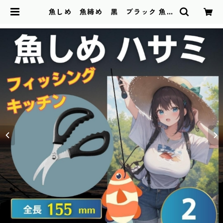
魚しめ 魚締め 黒 ブラック 魚さ
ばき 締め具 釣具ラインカッター
多機能ハサミ | NAWOMIDOU BA
SE店