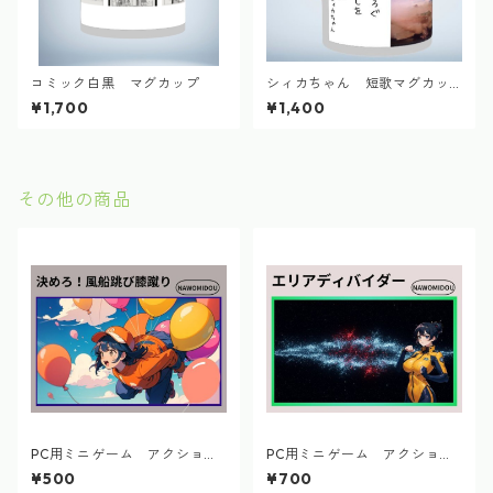
コミック白黒 マグカップ
シィカちゃん 短歌マグカッ
プ「花開く…」
¥1,700
¥1,400
その他の商品
PC用ミニゲーム アクショ
PC用ミニゲーム アクショ
ン 決めろ！風船跳び膝蹴り
ン エリアディバイダー
¥500
¥700