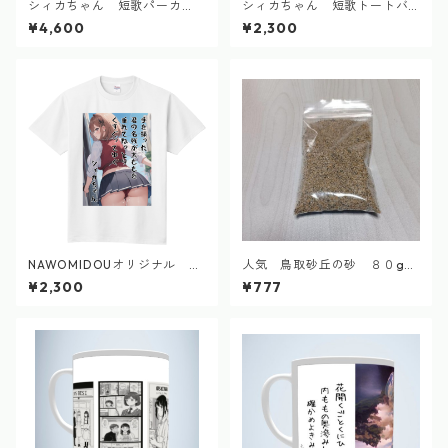
シィカちゃん 短歌パーカ
シィカちゃん 短歌トートバ
ー 2024.9
ッグ 2024.9
¥4,600
¥2,300
NAWOMIDOUオリジナル シ
人気 鳥取砂丘の砂 ８０g
ィカちゃん 短歌Tシャツ 2
自然採集
¥2,300
¥777
024.9