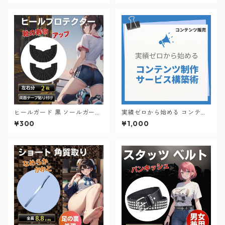
ヒールガード 黒 ソールガード
実績ゼロから始める コンテン
ヒールプロテクター スニーカ
ツ制作サービス構築術
¥300
¥1,000
ー 長持ち 修理