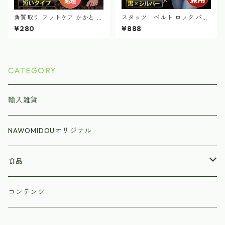
角質取り フットケア かかと 魚
スタッツ ベルト ロック パン
の目 フットケア 足元 ショート
ク メンズ レディース ハー
¥280
¥888
タイプ つるつる
ド フリーサイズ
CATEGORY
輸入雑貨
NAWOMIDOUオリジナル
食品
ラーメン
コンテンツ