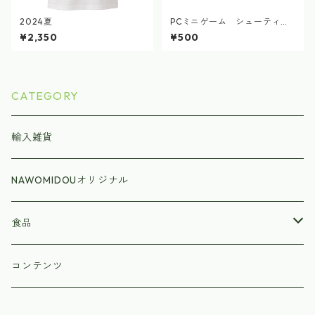
2024夏
PCミニゲーム シューティン
グ アストロクルセイダー2
¥2,350
¥500
CATEGORY
輸入雑貨
NAWOMIDOUオリジナル
食品
ラーメン
コンテンツ