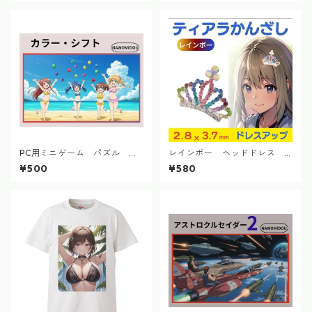
PC用ミニゲーム パズル カ
レインボー ヘッドドレス
ラー・シフト
髪飾り 子供 ミニティアラ 七
¥500
¥580
五三 パーティー