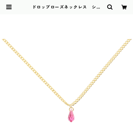
ドロップローズネックレス シィ
カ デザインアクセサリー(ネックレ
ス/No457) | NAWOMIDOU BAS
E店