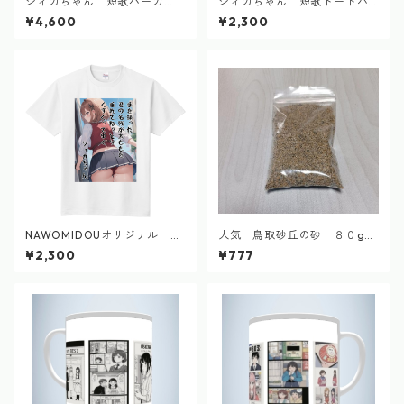
シィカちゃん 短歌パーカ
シィカちゃん 短歌トートバ
ー 2024.9
ッグ 2024.9
¥4,600
¥2,300
NAWOMIDOUオリジナル シ
人気 鳥取砂丘の砂 ８０g
ィカちゃん 短歌Tシャツ 2
自然採集
¥2,300
¥777
024.9