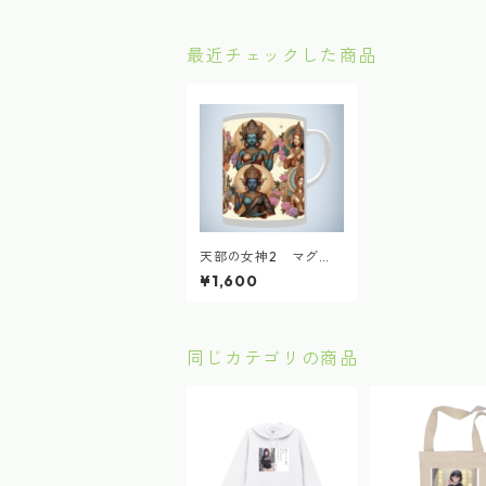
最近チェックした商品
天部の女神2 マグカ
ップ
¥1,600
同じカテゴリの商品