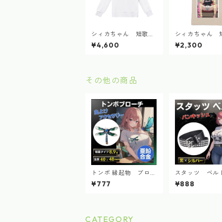
シィカちゃん 短歌パ
シィカちゃん 
ーカー 2024.9
ートバッグ 202
¥4,600
¥2,300
その他の商品
トンボ 縁起物 ブロー
スタッツ ベル
チ 蜻蛉 昆虫 とん
ク パンク メ
¥777
¥888
ぼ ライトストーン
ディース ハード
ゴールド
ーサイズ
CATEGORY