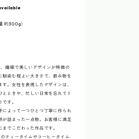
available
量 約300g）
は、繊細で美しいデザインが特徴の
に馴染む程よい大きさで、飲み物を
ます。女性を表現したデザインは、
ひとときや、忙しい日常を忘れてリ
りです。
手によって一つひとつ丁寧に作られ
熱が詰まった一点物。お客様に満足
にまでこだわった作品です。
たのティータイムやコーヒータイム