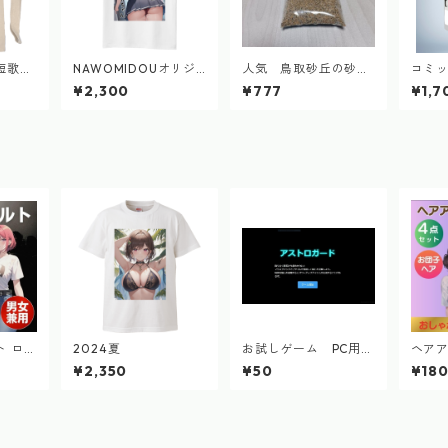
短歌ト
NAWOMIDOUオリジ
人気 鳥取砂丘の砂
コミ
4.9
ナル シィカちゃん
８０g 自然採集
ップ
¥2,300
¥777
¥1,7
短歌Tシャツ 2024.9
ト ロッ
2024夏
お試しゲーム PC用
ヘアア
ンズ レ
アストロガード シュ
コーム
¥2,350
¥50
¥18
 フリ
ーティング
4点セ
くる