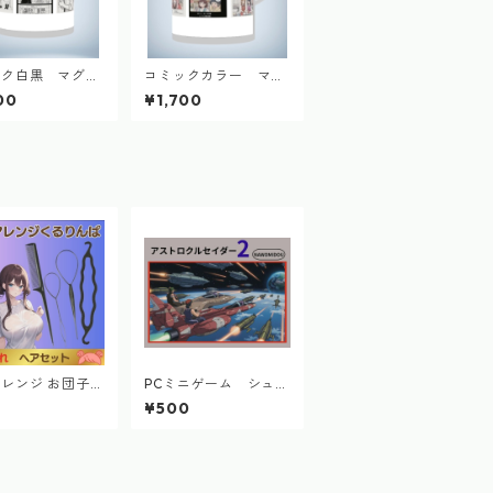
ック白黒 マグカ
コミックカラー マグ
カップ
00
¥1,700
レンジ お団子
PCミニゲーム シュー
 お団子メーカー
ティング アストロク
0
¥500
ット スティック
ルセイダー2
りんぱ