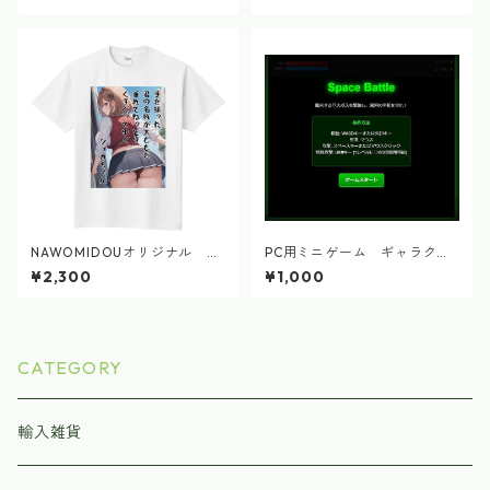
NAWOMIDOUオリジナル シ
PC用ミニゲーム ギャラクテ
ィカちゃん 短歌Tシャツ 2
ィック ターレット
¥2,300
¥1,000
024.9
CATEGORY
輸入雑貨