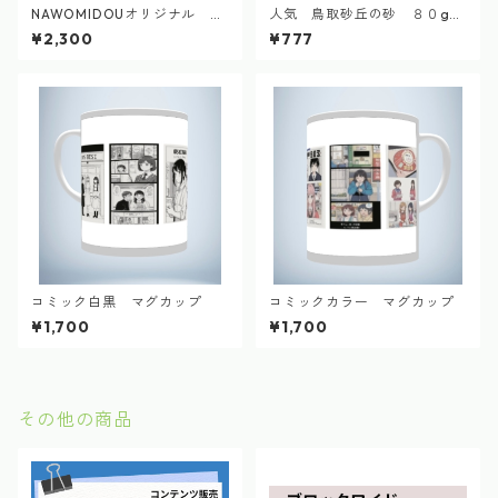
NAWOMIDOUオリジナル シ
人気 鳥取砂丘の砂 ８０g
ィカちゃん 短歌Tシャツ 2
自然採集
¥2,300
¥777
024.9
コミック白黒 マグカップ
コミックカラー マグカップ
¥1,700
¥1,700
その他の商品