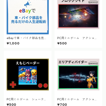
eBayで車・バイク部品を売る
PC用ミニゲーム アクショ
だけの人生逆転術
ン ブロックワイド
¥1,000
¥500
PC用ミニゲーム シューティ
PC用ミニゲーム アクショ
ング えもじベーダ―
ン エリアディバイダー
¥500
¥700