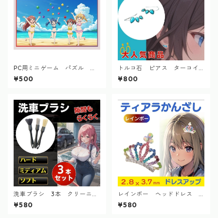
PC用ミニゲーム パズル カ
トルコ石 ピアス ターコイ
ラー・シフト
ズ 青 宝石 アクセサリー
¥500
¥800
祝賀会 パーティー 記念
洗車ブラシ 3本 クリーニン
レインボー ヘッドドレス
グ 筆 バイク ホイール ディテ
髪飾り 子供 ミニティアラ 七
¥580
¥580
ール カー用品
五三 パーティー