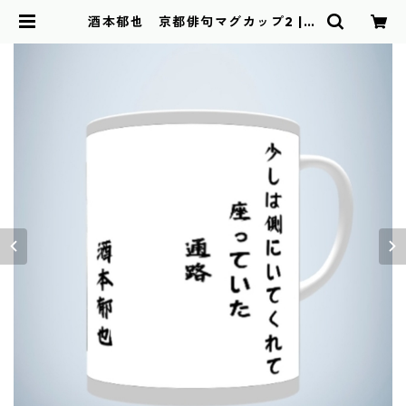
酒本郁也 京都俳句マグカップ2 | N
AWOMIDOU BASE店