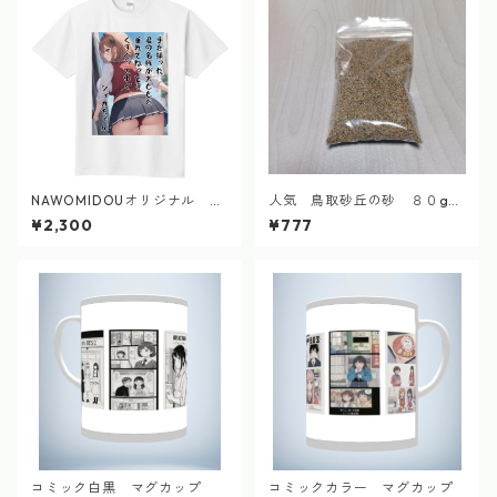
NAWOMIDOUオリジナル シ
人気 鳥取砂丘の砂 ８０g
ィカちゃん 短歌Tシャツ 2
自然採集
¥2,300
¥777
024.9
コミック白黒 マグカップ
コミックカラー マグカップ