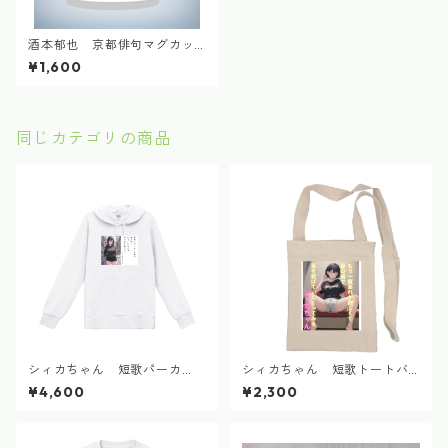
酒本郁也 京都俳句マグカッ
プ2
¥1,600
同じカテゴリの商品
シィカちゃん 短歌パーカ
シィカちゃん 短歌トートバ
ー 2024.9
ッグ 2024.9
¥4,600
¥2,300