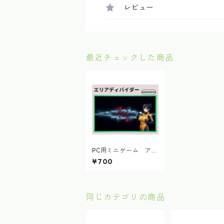
レビュー
最近チェックした商品
PC用ミニゲーム アク
ション エリアディバ
¥700
イダー
同じカテゴリの商品