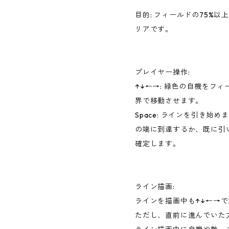
目的: フィールドの75%
リアです。
プレイヤー操作:
↑↓←→: 緑色の自機をフ
界で移動させます。
Space: ラインを引き始
の端に到達するか、既に引
確定します。
ライン描画:
ラインを描画中も↑↓←→
ただし、直前に進んでいた