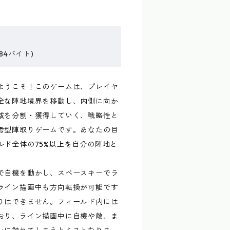
84バイト)
ようこそ！このゲームは、プレイヤ
全な陣地境界を移動し、内側に向か
域を分割・獲得していく、戦略性と
考型陣取りゲームです。あなたの目
ルド全体の75%以上を自分の陣地と
で自機を動かし、スペースキーでラ
ライン描画中も方向転換が可能です
りはできません。フィールド内には
おり、ライン描画中に自機や敵、ま