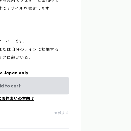
サイルを発射できます。安全地帯で
い敵にミサイルを発射します。
オーバーです。
または自分のラインに接触する。
リアに敵がいる。
to Japan only
d to cart
にお住まいの方向け
通報する