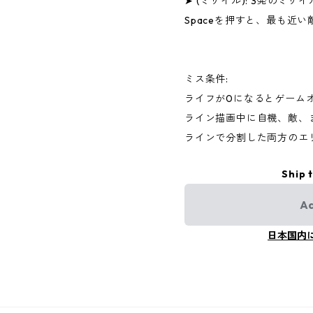
➤ (ミサイル): 3発のミ
Spaceを押すと、最も近
ミス条件:
ライフが0になるとゲーム
ライン描画中に自機、敵、
ラインで分割した両方のエ
Ship 
Ad
日本国内