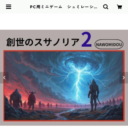
PC用ミニゲーム シュミレーショ
ン 創世のスサノリア2 | NAWOMI
DOU BASE店