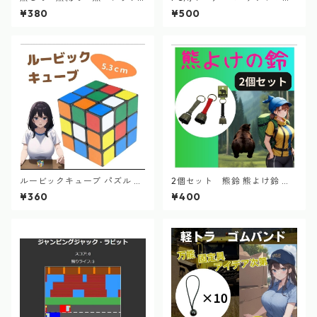
ク 魚さばき 締め具 釣具ラ
ン パワーブレイカー
¥380
¥500
インカッター 多機能ハサミ
ルービックキューブ パズル 集
2個セット 熊鈴 熊よけ鈴 熊
中力 認知症 脳トレ 3×3×3 知
ベル 山菜 山歩き 熊よけベル
¥360
¥400
育玩具 立体
熊よけの鈴