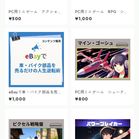
PC用ミニゲーム アクショ
PC用ミニゲーム RPG シン
ン 野良猫サンダー
プルドラゴンナイトRPG
¥500
¥1,000
eBayで車・バイク部品を売る
PC用ミニゲーム シューティ
だけの人生逆転術
ング マイン・ゴーシ
¥1,000
¥800