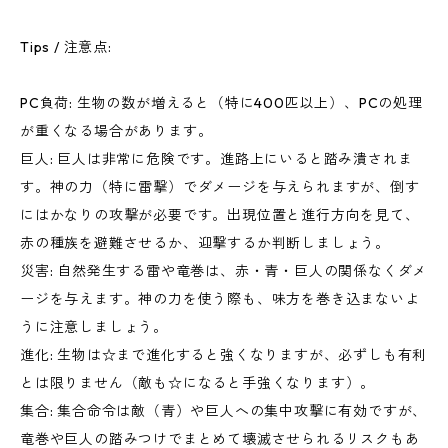
Tips / 注意点:
PC負荷: 生物の数が増えると（特に400匹以上）、PCの処理
が重くなる場合があります。
巨人: 巨人は非常に危険です。進路上にいると踏み潰されま
す。神の力（特に雷撃）でダメージを与えられますが、倒す
にはかなりの攻撃が必要です。出現位置と進行方向を見て、
赤の種族を避難させるか、迎撃するか判断しましょう。
災害: 自然発生する雷や竜巻は、赤・青・巨人の関係なくダメ
ージを与えます。神の力を使う際も、味方を巻き込まないよ
うに注意しましょう。
進化: 生物は☆まで進化すると強くなりますが、必ずしも有利
とは限りません（敵も☆になると手強くなります）。
集合: 集合命令は敵（青）や巨人への集中攻撃に有効ですが、
竜巻や巨人の踏みつけでまとめて壊滅させられるリスクもあ