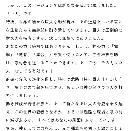
しかし、このバージョンでは新たな脅威が出現しました…
「巨人」です！
時折、世界の端から巨大な影が現れ、その進路上にいる哀れ
な生物たちを無慈悲に踏み潰していきます。巨人は圧倒的な
耐久力を持ちますが、決して無敵ではありません。
あなたの力は絶対ではありません。しかし、神の力（「雷
撃」「竜巻」「集合」）を賢く使うことで、赤き種族を助
け、敵対者を退けることができます。そして今、その力は巨
人に対しても有効です！
的確な介入で進化を促し、時には危険（特に巨人！）から守
り、集団の力で敵を圧倒させ、あるいは神の怒りで巨人を打
ち倒しましょう。
赤き種族が青き種族と、そして新たなる巨人の脅威を乗り越
え、この世界の覇者となるか、あるいは過酷な環境と敵の前
に滅び去るか……すべてはあなたの采配にかかっています。
さあ、神としての力を示し、赤き種族を勝利へと導きましょ