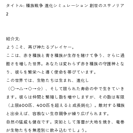
タイトル: 種族戦争 進化シミュレーション 創世のスサノリア
2
紹介文:
ようこそ、再び神たるプレイヤー。
ここは、赤き種族と青き種族が生存を賭けて争う、さらに過
酷さを増した世界。あなたは変わらず赤き種族の守護神とな
り、彼らを繁栄へと導く使命を帯びています。
この世界では、生物たちは生まれ、進化し
（○→△→◇→☆）、そして限られた寿命の中で生きていき
ます。彼らは仲間と繁殖し数を増やしますが、その数は有限
（上限600匹、400匹を超えると成長鈍化）。敵対する種族
と出会えば、容赦ない生存競争が繰り広げられます。
自然の猛威も健在です。突如として落雷が大地を焼き、竜巻
が生物たちを無差別に飲み込むでしょう。