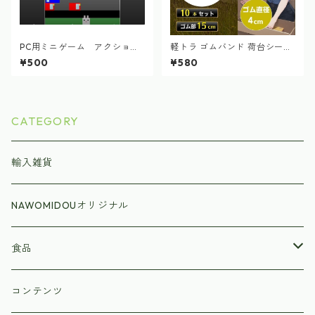
PC用ミニゲーム アクショ
軽トラ ゴムバンド 荷台シート
ン ジャンピングジャックラ
ゴム紐 ハトメ 15cm ブラッ
¥500
¥580
ビット
ク 10本
CATEGORY
輸入雑貨
NAWOMIDOUオリジナル
食品
ラーメン
コンテンツ